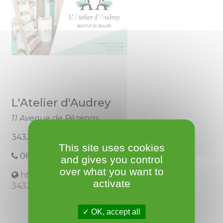
L'Atelier d'Audrey
11 Avenue de Pézenas
34320 Roujan
This site uses cookies
06.27.23.74.44
and gives you control
over what you want to
https://www.planity.com/latelier-daudrey-
activate
34320-...
OK, accept all