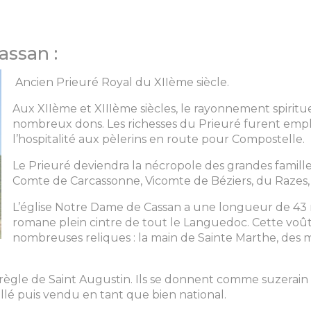
ssan :
Ancien Prieuré Royal du XIIème siècle.
Aux XIIème et XIIIème siècles, le rayonnement spirituel
nombreux dons. Les richesses du Prieuré furent emplo
l’hospitalité aux pèlerins en route pour Compostelle.
Le Prieuré deviendra la nécropole des grandes famill
Comte de Carcassonne, Vicomte de Béziers, du Razes, d
L’église Notre Dame de Cassan a une longueur de 43 
romane plein cintre de tout le Languedoc. Cette voûte
nombreuses reliques : la main de Sainte Marthe, des m
 règle de Saint Augustin. Ils se donnent comme suzerain 
pillé puis vendu en tant que bien national.