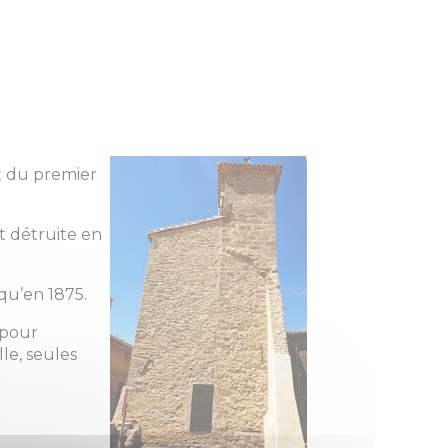
t du premier
t détruite en
squ’en 1875.
 pour
lle, seules