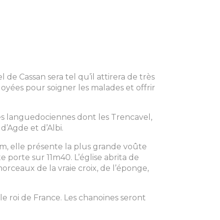
 de Cassan sera tel qu’il attirera de très
yées pour soigner les malades et offrir
es languedociennes dont les Trencavel,
’Agde et d’Albi.
m, elle présente la plus grande voûte
 porte sur 11m40. L’église abrita de
orceaux de la vraie croix, de l’éponge,
le roi de France. Les chanoines seront