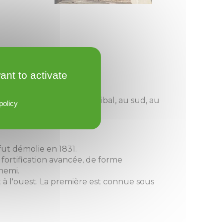
ant to activate
face à l'église, la porte Bibal, au sud, au
policy
t Jean.
fut démolie en 1831.
fortification avancée, de forme
nnemi.
t à l'ouest. La première est connue sous