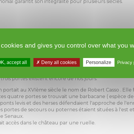
nial garantit son intégralité pour plusieurs siècles.
 cookies and gives you control over what you w
s la ville par six portes: St Laurent au nord, à 300 mètres 
K, accept all
Deny all cookies
Personalize
Privacy 
droite, la porte St Pierre qui faisait face au hameau de S
 trois portes existent encore de nos jours.
n portait au XVIème siècle le nom de Robert Casso . Elle 
es quatre portes se trouvait une barbacane ( espèce de 
s ponts levis et des herses défendaient l'approche de l'e
 portes de secours ou poternes étaient situées à l'est e
te Senaux.
t accès dans le château par une ruelle.