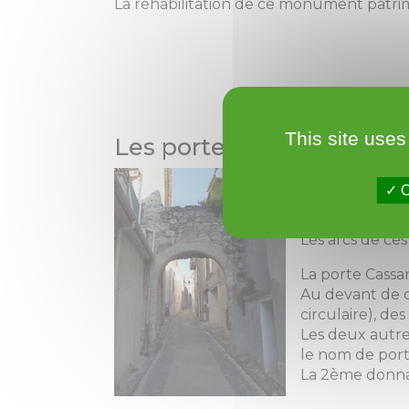
La réhabilitation de ce monument patrimo
This site uses
Les portes du temps :
On accédait dan
O
fond de la rue 
Les arcs de ces
La porte Cassa
Au devant de c
circulaire), de
Les deux autres
le nom de por
La 2ème donnai