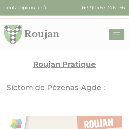
Cookies management panel
contact@roujan.fr
(+33)04.67.24.60.66
Roujan
Roujan Pratique
Sictom de Pézenas-Agde :