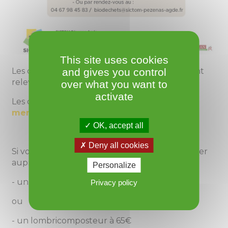
This site uses cookies
Les containers
verts
d’ordures ménagères sont
and gives you control
relevés 1 fois par semaine :
le
lundi
matin
over what you want to
activate
Les containers
jaunes
de tri sont vidés le
mercredi
matin
OK, accept all
Deny all cookies
Si vous le souhaitez, vous pouvez vous procurer
auprès du SITCOM :
Personalize
- un composteur à 30€
Privacy policy
ou
- un lombricomposteur à 65€