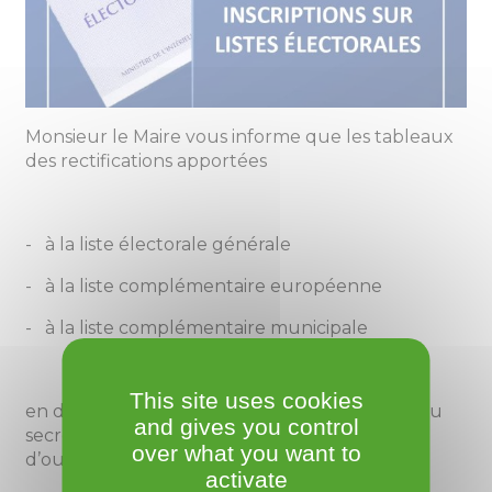
Monsieur le Maire vous informe que les tableaux
des rectifications apportées
- à la liste électorale générale
- à la liste complémentaire européenne
- à la liste complémentaire municipale
This site uses cookies
en date du 19 février 2026 sont consultables au
and gives you control
secrétariat de Mairie aux heures habituelles
over what you want to
d’ouverture.
activate