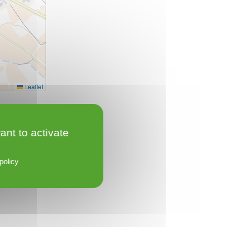
Leaflet
ant to activate
policy
e-ulman.sante.pro/