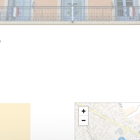
e
+
−