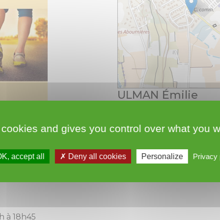
ULMAN Émilie
9 Rue Coustel
 cookies and gives you control over what you w
34320 Roujan
06.47.75.61.96
K, accept all
Deny all cookies
Personalize
Privacy 
https://podologue-emili
4h à 18h45