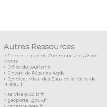
Autres Ressources
Communauté de Communes Les Avant-
Monts
Office du tourisme
Sictom de Pézenas-Agde
Syndicat Mixte des Eaux de la Vallée de
l'Hérault
Séparateur
service-public.fr
geoportail.gouv.fr
cadastre.gouv.fr