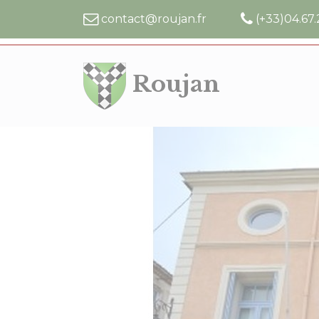
Cookies management panel
contact@roujan.fr
(+33)04.67.
Roujan