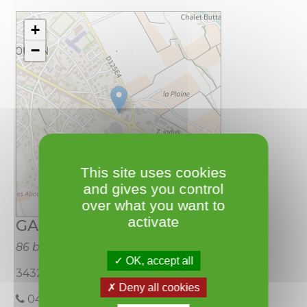
+
−
This site uses cookies
and gives you control
over what you want to
Leaflet
activate
GARCIA André
86 bis, avenue de Pézenas
OK, accept all
34320 Roujan
Deny all cookies
04.67.24.72.38