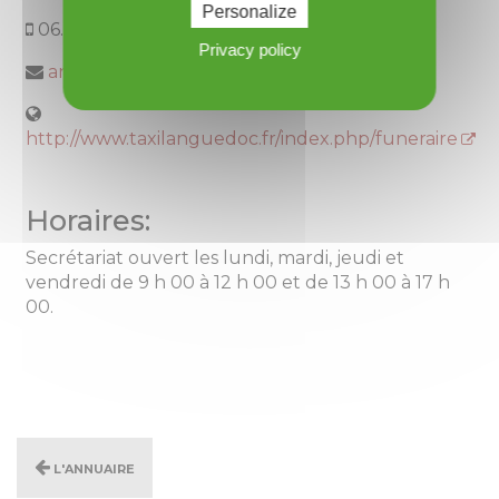
Personalize
06.08.77.12.96
Privacy policy
andre.funeraire@gmail.com
http://www.taxilanguedoc.fr/index.php/funeraire
Horaires:
Secrétariat ouvert les lundi, mardi, jeudi et
vendredi de 9 h 00 à 12 h 00 et de 13 h 00 à 17 h
00.
L'annuaire