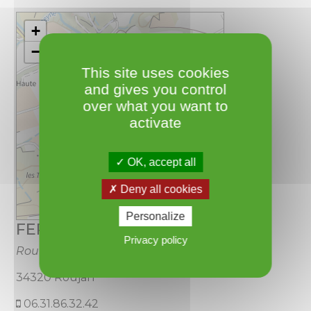
+
−
This site uses cookies
and gives you control
over what you want to
activate
OK, accept all
Deny all cookies
Leaflet
Personalize
FERNANDEZ Enzo
Privacy policy
Route de Vailhan
34320 Roujan
06.31.86.32.42