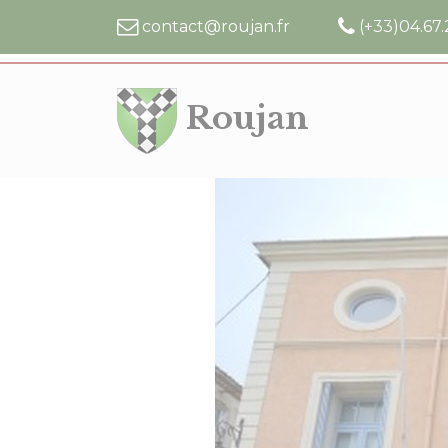
Cookies management panel
contact@roujan.fr
(+33)04.67.
Roujan