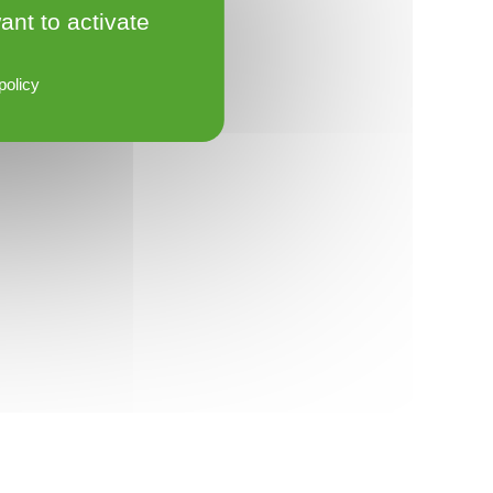
ant to activate
policy