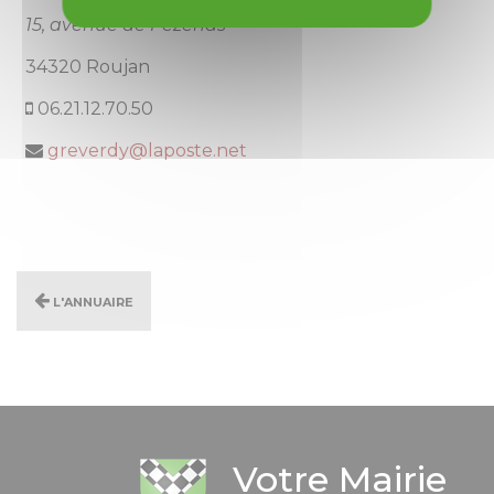
15, avenue de Pézenas
34320 Roujan
06.21.12.70.50
greverdy@laposte.net
L'annuaire
Votre Mairie