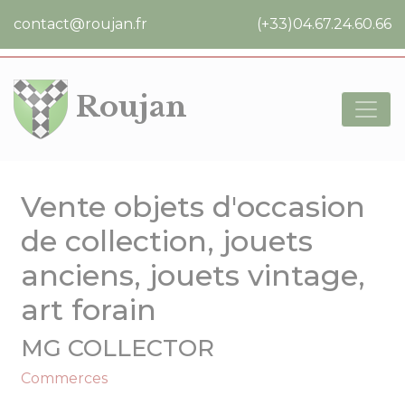
Cookies management panel
contact@roujan.fr
(+33)04.67.24.60.66
Roujan
Vente objets d'occasion
de collection, jouets
anciens, jouets vintage,
art forain
MG COLLECTOR
Commerces